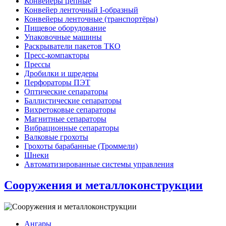
Конвейеры цепные
Конвейер ленточный I-образный
Конвейеры ленточные (транспортёры)
Пищевое оборудование
Упаковочные машины
Раскрыватели пакетов ТКО
Пресс-компакторы
Прессы
Дробилки и шредеры
Перфораторы ПЭТ
Оптические сепараторы
Баллистические сепараторы
Вихретоковые сепараторы
Магнитные сепараторы
Вибрационные сепараторы
Валковые грохоты
Грохоты барабанные (Троммели)
Шнеки
Автоматизированные системы управления
Сооружения и металлоконструкции
Ангары