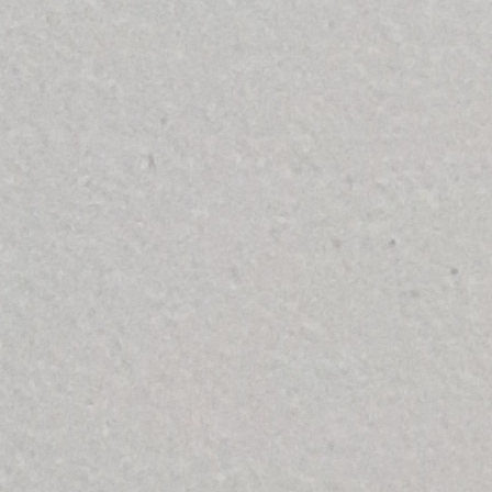
ся при помощи кнопочных и тросовых систем, находящихся с л
ованной системой управления линией. При возникновении необх
о останова, расположенный по всей длине каждого из конвейеров
ствляет останов обоих конвейеров, подающего и сортировочно
ствляется автоматизированной системой управления линией пр
ети и в ряде других подобных случаев в зависимости от настрое
производство и установка. Конвейеры всех типов. Сепараторы.
ботки полимеров. Пищевое оборудование. Предприятие готово п
 нестандартного оборудования и производственных линий в соот
 производственных линий.