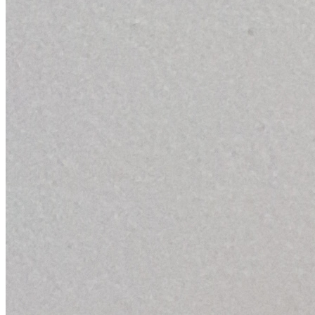
Продукция
Контакты
Новости
Контакты
+7 904 023 84 03
etaeco@etaeco.ru
ЭТАЛОН ЭКО
О нас
Опыт и возможности
Продукция
Новости отрасли
Выставки
Контакты
+7 904 023 84 03