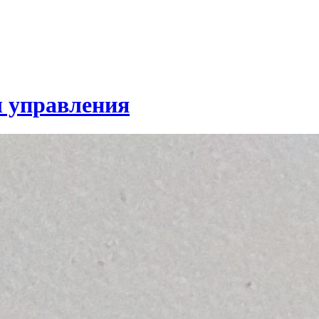
 управления
ванные системы управления технологическими процессами - АС
базе SCADA. Например, в линии сортировки ТКО управление агр
 При помощи АСУ осуществляется плавный пуск и останов конв
от перегруза. Также АСУ обеспечивает работу системы аварийног
нной и устанавливаемой системы аварийного отключения лини
ла при эксплуатации конвейерного оборудования, конвейерная
ючения предполагает 2 режима работы, ручной и автоматически