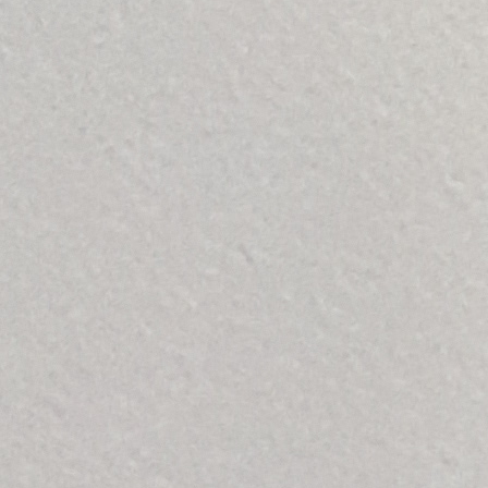
евой и правой стороны подающего и сортировочного
одимости осуществить аварийный останов линии, любой из
 с каждой из сторон. Электрический блок, связанный с тросом
го.
и возникновении повышенных нагрузок на конвейерные ленты
к АСУ и входящих в ее состав частотных преобразователей.
 Шредеры. Дробилки. Гидроманипуляторы. Прессы и пресс -
редложить не только поставку отдельных единиц оборудования
ветствии с техническими требованиями Заказчика. Также