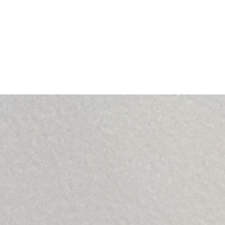
У ТП,
АСКУЭ
, системы экологического мониторинга, научного
егатами происходит при помощи автоматизированной системы
ейеров и агрегатов, регулировка скорости движения
о останова линии.
и сортировки ТКО.
 линия сортировки ТКО снабжена системой аварийного
й: