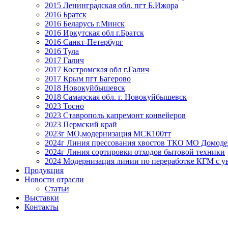
2015 Ленинградская обл. пгт Б.Ижора
2016 Братск
2016 Беларусь г.Минск
2016 Иркутская обл г.Братск
2016 Санкт-Петербург
2016 Тула
2017 Галич
2017 Костромская обл г.Галич
2017 Крым пгт Багерово
2018 Новокуйбышевск
2018 Самарская обл. г. Новокуйбышевск
2023 Тосно
2023 Ставрополь капремонт конвейеров
2023 Пермский край
2023г МО,модернизация МСК100тт
2024г Линия прессования хвостов ТКО МО Домоде
2024г Линия сортировки отходов бытовой техники
2024 Модернизация линии по переработке КГМ с ув
Продукция
Новости отрасли
Статьи
Выставки
Контакты