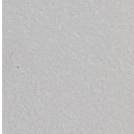
- Останов конвейерной линии в ручном режиме осуществляет
конвейера и электрических блоков, связанных с автоматизир
работников сортировочного отделения тянет за трос аварийног
подает сигнал в общую систему управления и система осуще
- Останов конвейерной линии в автоматическом режиме осуще
и мотор-редукторы, при резких скачках напряжения в электрос
ООО «Эталон Эко»
Комплексы переработки ТКО и сопутствующее оборудование - 
компакторы. Бункеры и контейнеры. Оборудование для перера
и разумное комплексное решение, но и разработку и поставку
осуществляется модернизация существующего оборудования и
О компании
Форум
Наш опыт
Выставки