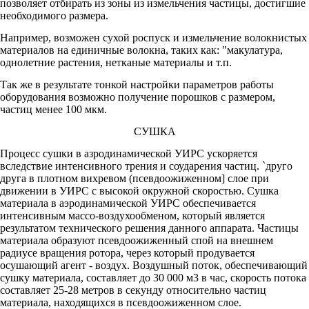
позволяет отбирать из зоны из измельчения частицы, достигшие
необходимого размера.
Например, возможен сухой роспуск и измельчение волокнистых
материалов на единичные волокна, таких как: "макулатура,
однолетние растения, нетканые материалы и т.п.
Так же в результате тонкой настройки параметров работы
оборудования возможно получение порошков с размером,
частиц менее 100 мкм.
СУШКА
Процесс сушки в азродинамической УИРС ускоряется
вследствие интенсивного трения и соударения частиц. `друго
друга в плотном вихревом (псевдоожиженном] слое при
движении в УИРС с высокой окружной скоростью. Сушка
материала в аэродинамической УИРС обеспечивается
интенсивным массо-воздухообменом, который является
результатом технического решения данного аппарата. Частицы
материала образуют псевдоожиженный спой на внешнем
радиусе вращения ротора, через который продувается
осушающий агент - воздух. Воздушный поток, обеспечивающий
сушку материала, составляет до 30 000 м3 в час, скорость потока
составляет 25-28 метров в секунду относительно частиц
материала, находящихся в псевдоожиженном слое.