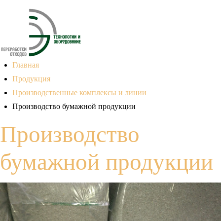
Главная
Продукция
Производственные комплексы и линии
Производство бумажной продукции
Производство
бумажной продукции
Линия Производства Эковаты 150кг В Час
Линия Производства Эковаты 300кг В Час
Линия Производства Эковаты 600кг В Час