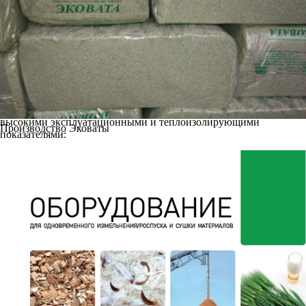
Разрабатываем, изготавливаем и
поставляем различное оборудование для производства не только
таких "первичных" товарных продуктов сортировки и
переработки ТКО, как, например, прессованные кипы
макулатуры, бумаги и картона, но и для более дорогих
"конечных" готовых товарных продуктов. Например салфетки
бытовые, картон, упаковка, протирочная бумага, утеплитель с
высокими эксплуатационными и теплоизолирующими
Производство Эковаты
показателями: