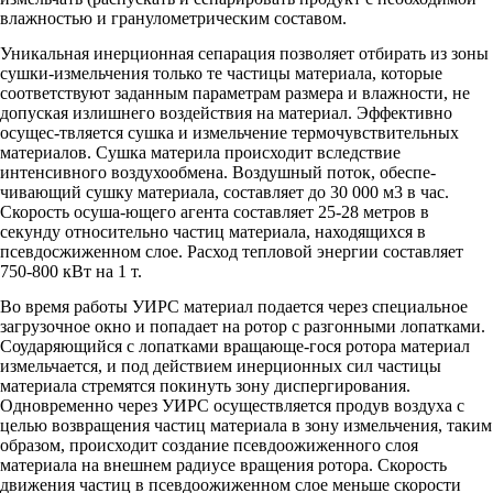
влажностью и гранулометрическим составом.
Уникальная инерционная сепарация позволяет отбирать из зоны
сушки-измельчения только те частицы материала, которые
соответствуют заданным параметрам размера и влажности, не
допуская излишнего воздействия на материал. Эффективно
осущес-твляется сушка и измельчение термочувствительных
материалов. Сушка материла происходит вследствие
интенсивного воздухообмена. Воздушный поток, обеспе-
чивающий сушку материала, составляет до 30 000 м3 в час.
Скорость осуша-ющего агента составляет 25-28 метров в
секунду относительно частиц материала, находящихся в
псевдосжиженном слое. Расход тепловой энергии составляет
750-800 кВт на 1 т.
Во время работы УИРС материал подается через специальное
загрузочное окно и попадает на ротор с разгонными лопатками.
Соударяющийся с лопатками вращающе-гося ротора материал
измельчается, и под действием инерционных сил частицы
материала стремятся покинуть зону диспергирования.
Одновременно через УИРС осуществляется продув воздуха с
целью возвращения частиц материала в зону измельчения, таким
образом, происходит создание псевдоожиженного слоя
материала на внешнем радиусе вращения ротора. Скорость
движения частиц в псевдоожиженном слое меньше скорости