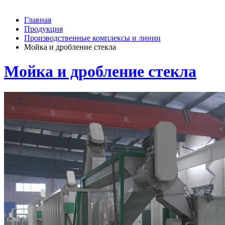
Главная
Продукция
Производственные комплексы и линии
Мойка и дробление стекла
Мойка и дробление стекла
Наша компания предоставляет услуги по мойке и дроблению
стекла для последующей переработки вторсырьем. Мы
используем современное оборудование и технологии, которые
позволяют нам максимально эффективно очистить и
раздробить стекло различной формы и размера. Мы
гарантируем высокое качество наших услуг и максимальную
точность в работе. Обращайтесь к нам, и мы поможем вам с
мойкой и дроблением стекла.
ООО «Эталон Эко»
Комплексы переработки ТКО и сопутствующее оборудование
- производство и установка. Конвейеры всех типов.